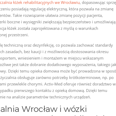
zalnia łóżek rehabilitacyjnych we Wrocławiu
, dopasowując sprzę
eniu posiadają regulację elektryczną, która pozwala na zmianę
ntów. Takie rozwiązanie ułatwia zmianę pozycji pacjenta,
ierki boczne i wysięgniki zwiększają bezpieczeństwo i umożliwiają
cja łóżek została zaprojektowana z myślą o warunkach
nej przestrzeni.
ę techniczną oraz dezynfekcję, co pozwala zachować standardy
ch zasadach, bez kaucji i z możliwością dostosowania okresu
transportem, wniesieniem i montażem w miejscu wskazanym
żliwe jest także dobranie dodatkowego wyposażenia, takiego ja
żkowy. Dzięki temu opieka domowa może być prowadzona w spos
yczalnia obsługuje zarówno potrzeby krótkoterminowe, np. po
sobami przewlekle chorymi. Activ-Med oferuje również doradztwo w
rzypadku pierwszego kontaktu z opieką domową. Dzięki temu
a nie na analizie parametrów technicznych urządzeń.
lnia Wrocław i wózki