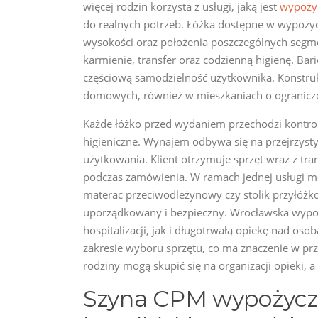
więcej rodzin korzysta z usługi, jaką jest
wypożyc
do realnych potrzeb. Łóżka dostępne w wypożycz
wysokości oraz położenia poszczególnych segme
karmienie, transfer oraz codzienną higienę. Bar
częściową samodzielność użytkownika. Konstruk
domowych, również w mieszkaniach o ograniczo
Każde łóżko przed wydaniem przechodzi kontrol
higieniczne. Wynajem odbywa się na przejrzysty
użytkowania. Klient otrzymuje sprzęt wraz z 
podczas zamówienia. W ramach jednej usługi mo
materac przeciwodleżynowy czy stolik przyłó
uporządkowany i bezpieczny. Wrocławska wypoż
hospitalizacji, jak i długotrwałą opiekę nad o
zakresie wyboru sprzętu, co ma znaczenie w p
rodziny mogą skupić się na organizacji opieki, 
Szyna CPM wypożycza