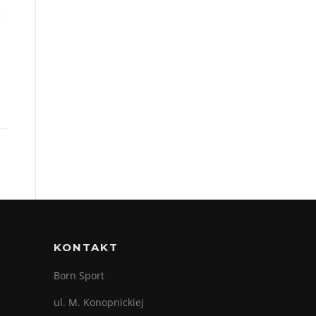
w
KONTAKT
Born Sport
ul. M. Konopnickiej