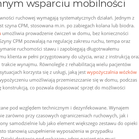
ennym wsparciu mobilności
awności ruchowej wymagają systematycznych działań. Jednym z
st szyna CPM, stosowana m.in. po zabiegach kolana lub biodra.
u
umożliwia prowadzenie ćwiczeń w domu, bez konieczności
 Szyny CPM pozwalają na regulację zakresu ruchu, tempa oraz
trzymanie ruchomości stawu i zapobiegają długotrwałemu
mu klienta w pełni przygotowany do użycia, wraz z instrukcją ora
trakcie wynajmu. Równolegle z rehabilitacją wielu pacjentów
ytuacjach korzysta się z usługi, jaką jest
wypożyczalnia wózków
wypożyczeniu umożliwiają przemieszczanie się w domu, podczas
ię konstrukcją, co pozwala dopasować sprzęt do możliwości
dzane pod względem technicznym i dezynfekowane. Wynajem
nie zarówno przy czasowych ograniczeniach ruchowych, jak i
czony samodzielnie lub jako element większego zestawu do opieki
sto stanowią uzupełnienie wyposażenia w przypadku
 Dzięki dostawie pod wskazany adres pacjent nie musi