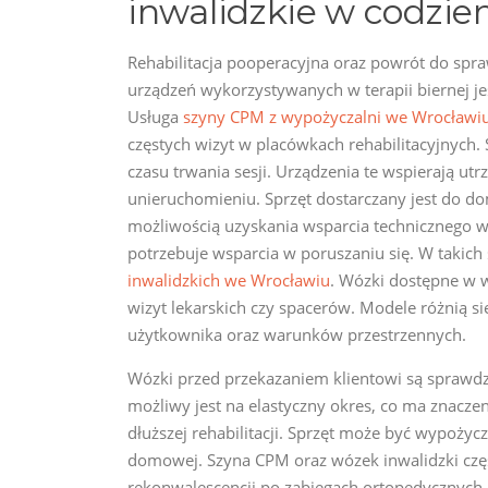
inwalidzkie w codzi
Rehabilitacja pooperacyjna oraz powrót do spr
urządzeń wykorzystywanych w terapii biernej je
Usługa
szyny CPM z wypożyczalni we Wrocławi
częstych wizyt w placówkach rehabilitacyjnych.
czasu trwania sesji. Urządzenia te wspierają u
unieruchomieniu. Sprzęt dostarczany jest do do
możliwością uzyskania wsparcia technicznego w 
potrzebuje wsparcia w poruszaniu się. W takich s
inwalidzkich we Wrocławiu
. Wózki dostępne w 
wizyt lekarskich czy spacerów. Modele różnią s
użytkownika oraz warunków przestrzennych.
Wózki przed przekazaniem klientowi są spraw
możliwy jest na elastyczny okres, co ma znacze
dłuższej rehabilitacji. Sprzęt może być wypoży
domowej. Szyna CPM oraz wózek inwalidzki czę
rekonwalescencji po zabiegach ortopedycznych.