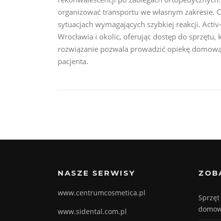
organizować transportu we własnym zakresie. C
sytuacjach wymagających szybkiej reakcji. Activ
Wrocławia i okolic, oferując dostęp do sprzętu, 
rozwiązanie pozwala prowadzić opiekę domową
pacjenta.
NASZE SERWISY
ZOB
www.centrumcosmetica.pl
Sprzęt
domow
www.sidental.com.pl