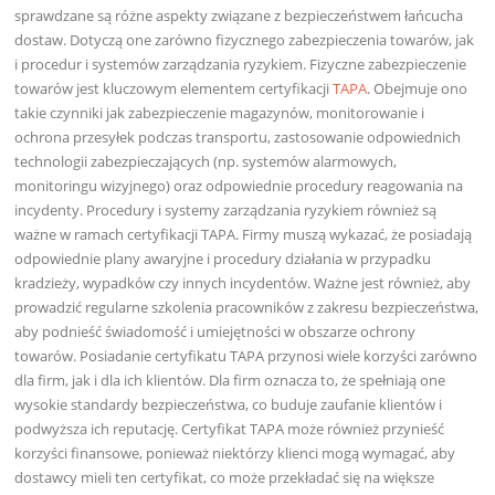
sprawdzane są różne aspekty związane z bezpieczeństwem łańcucha
dostaw. Dotyczą one zarówno fizycznego zabezpieczenia towarów, jak
i procedur i systemów zarządzania ryzykiem. Fizyczne zabezpieczenie
towarów jest kluczowym elementem certyfikacji
TAPA
. Obejmuje ono
takie czynniki jak zabezpieczenie magazynów, monitorowanie i
ochrona przesyłek podczas transportu, zastosowanie odpowiednich
technologii zabezpieczających (np. systemów alarmowych,
monitoringu wizyjnego) oraz odpowiednie procedury reagowania na
incydenty. Procedury i systemy zarządzania ryzykiem również są
ważne w ramach certyfikacji TAPA. Firmy muszą wykazać, że posiadają
odpowiednie plany awaryjne i procedury działania w przypadku
kradzieży, wypadków czy innych incydentów. Ważne jest również, aby
prowadzić regularne szkolenia pracowników z zakresu bezpieczeństwa,
aby podnieść świadomość i umiejętności w obszarze ochrony
towarów. Posiadanie certyfikatu TAPA przynosi wiele korzyści zarówno
dla firm, jak i dla ich klientów. Dla firm oznacza to, że spełniają one
wysokie standardy bezpieczeństwa, co buduje zaufanie klientów i
podwyższa ich reputację. Certyfikat TAPA może również przynieść
korzyści finansowe, ponieważ niektórzy klienci mogą wymagać, aby
dostawcy mieli ten certyfikat, co może przekładać się na większe