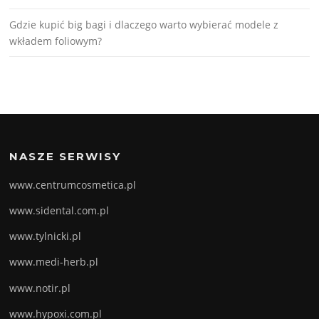
Gdzie kupić big bagi i dlaczego warto wybierać modele z
wkładem foliowym?
NASZE SERWISY
www.centrumcosmetica.pl
www.sidental.com.pl
www.tylnicki.pl
www.medi-herb.pl
www.notir.pl
www.hypoxi.com.pl