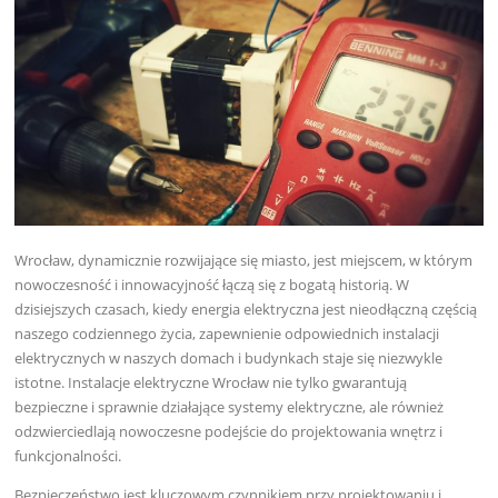
Wrocław, dynamicznie rozwijające się miasto, jest miejscem, w którym
nowoczesność i innowacyjność łączą się z bogatą historią. W
dzisiejszych czasach, kiedy energia elektryczna jest nieodłączną częścią
naszego codziennego życia, zapewnienie odpowiednich instalacji
elektrycznych w naszych domach i budynkach staje się niezwykle
istotne. Instalacje elektryczne Wrocław nie tylko gwarantują
bezpieczne i sprawnie działające systemy elektryczne, ale również
odzwierciedlają nowoczesne podejście do projektowania wnętrz i
funkcjonalności.
Bezpieczeństwo jest kluczowym czynnikiem przy projektowaniu i