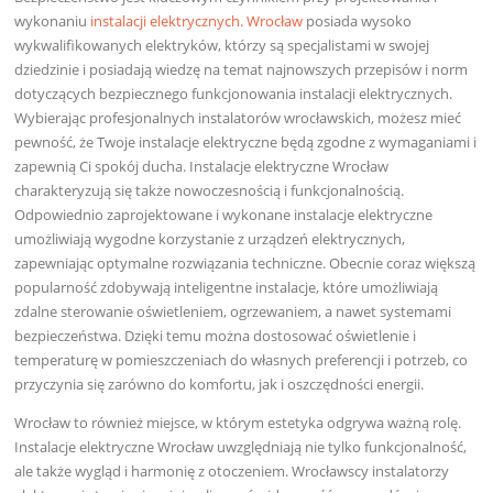
wykonaniu
instalacji elektrycznych. Wrocław
posiada wysoko
wykwalifikowanych elektryków, którzy są specjalistami w swojej
dziedzinie i posiadają wiedzę na temat najnowszych przepisów i norm
dotyczących bezpiecznego funkcjonowania instalacji elektrycznych.
Wybierając profesjonalnych instalatorów wrocławskich, możesz mieć
pewność, że Twoje instalacje elektryczne będą zgodne z wymaganiami i
zapewnią Ci spokój ducha. Instalacje elektryczne Wrocław
charakteryzują się także nowoczesnością i funkcjonalnością.
Odpowiednio zaprojektowane i wykonane instalacje elektryczne
umożliwiają wygodne korzystanie z urządzeń elektrycznych,
zapewniając optymalne rozwiązania techniczne. Obecnie coraz większą
popularność zdobywają inteligentne instalacje, które umożliwiają
zdalne sterowanie oświetleniem, ogrzewaniem, a nawet systemami
bezpieczeństwa. Dzięki temu można dostosować oświetlenie i
temperaturę w pomieszczeniach do własnych preferencji i potrzeb, co
przyczynia się zarówno do komfortu, jak i oszczędności energii.
Wrocław to również miejsce, w którym estetyka odgrywa ważną rolę.
Instalacje elektryczne Wrocław uwzględniają nie tylko funkcjonalność,
ale także wygląd i harmonię z otoczeniem. Wrocławscy instalatorzy