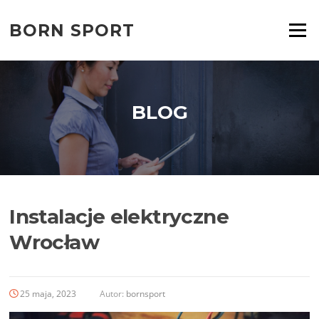
Przejdź
do
BORN SPORT
Menu
treści
BLOG
Instalacje elektryczne
Wrocław
25 maja, 2023
Autor:
bornsport