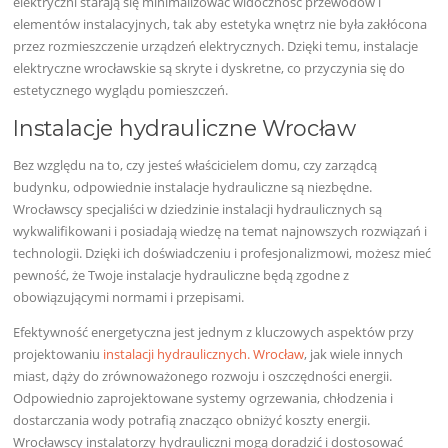
elektryczni starają się minimalizować widoczność przewodów i
elementów instalacyjnych, tak aby estetyka wnętrz nie była zakłócona
przez rozmieszczenie urządzeń elektrycznych. Dzięki temu, instalacje
elektryczne wrocławskie są skryte i dyskretne, co przyczynia się do
estetycznego wyglądu pomieszczeń.
Instalacje hydrauliczne Wrocław
Bez względu na to, czy jesteś właścicielem domu, czy zarządcą
budynku, odpowiednie instalacje hydrauliczne są niezbędne.
Wrocławscy specjaliści w dziedzinie instalacji hydraulicznych są
wykwalifikowani i posiadają wiedzę na temat najnowszych rozwiązań i
technologii. Dzięki ich doświadczeniu i profesjonalizmowi, możesz mieć
pewność, że Twoje instalacje hydrauliczne będą zgodne z
obowiązującymi normami i przepisami.
Efektywność energetyczna jest jednym z kluczowych aspektów przy
projektowaniu
instalacji hydraulicznych. Wrocław
, jak wiele innych
miast, dąży do zrównoważonego rozwoju i oszczędności energii.
Odpowiednio zaprojektowane systemy ogrzewania, chłodzenia i
dostarczania wody potrafią znacząco obniżyć koszty energii.
Wrocławscy instalatorzy hydrauliczni mogą doradzić i dostosować