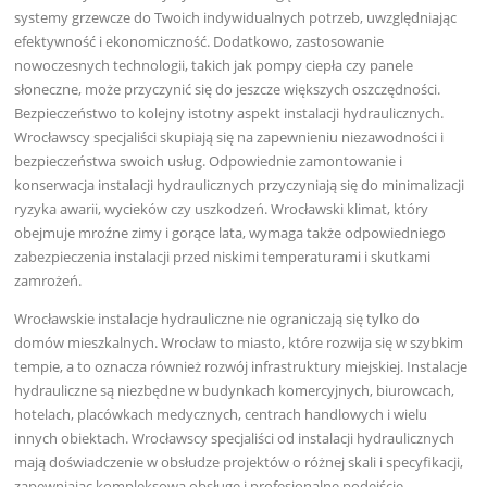
systemy grzewcze do Twoich indywidualnych potrzeb, uwzględniając
efektywność i ekonomiczność. Dodatkowo, zastosowanie
nowoczesnych technologii, takich jak pompy ciepła czy panele
słoneczne, może przyczynić się do jeszcze większych oszczędności.
Bezpieczeństwo to kolejny istotny aspekt instalacji hydraulicznych.
Wrocławscy specjaliści skupiają się na zapewnieniu niezawodności i
bezpieczeństwa swoich usług. Odpowiednie zamontowanie i
konserwacja instalacji hydraulicznych przyczyniają się do minimalizacji
ryzyka awarii, wycieków czy uszkodzeń. Wrocławski klimat, który
obejmuje mroźne zimy i gorące lata, wymaga także odpowiedniego
zabezpieczenia instalacji przed niskimi temperaturami i skutkami
zamrożeń.
Wrocławskie instalacje hydrauliczne nie ograniczają się tylko do
domów mieszkalnych. Wrocław to miasto, które rozwija się w szybkim
tempie, a to oznacza również rozwój infrastruktury miejskiej. Instalacje
hydrauliczne są niezbędne w budynkach komercyjnych, biurowcach,
hotelach, placówkach medycznych, centrach handlowych i wielu
innych obiektach. Wrocławscy specjaliści od instalacji hydraulicznych
mają doświadczenie w obsłudze projektów o różnej skali i specyfikacji,
zapewniając kompleksową obsługę i profesjonalne podejście.