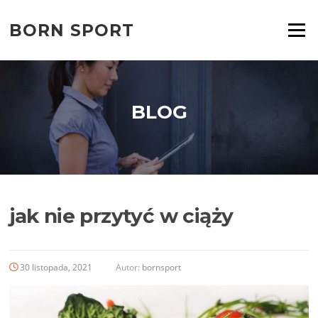
Przejdź
do
BORN SPORT
Menu
treści
BLOG
jak nie przytyć w ciąży
30 listopada, 2021
Autor:
bornsport