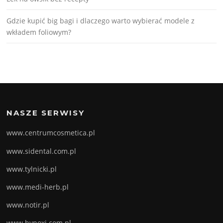
Gdzie kupić big bagi i dlaczego warto wybierać modele z
wkładem foliowym?
NASZE SERWISY
www.centrumcosmetica.pl
www.sidental.com.pl
www.tylnicki.pl
www.medi-herb.pl
www.notir.pl
www.hypoxi.com.pl