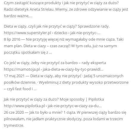
Czym zastąpić kuszące produkty i jak nie przytyć w ciąży za dużo?
Radzi dietetyk Aneta Strelau. Wiemy, że zdrowe odżywianie w ciąży jest
bardzo ważne,…
Dieta w ciąży, czyli jak nie przytyć w ciąży? Sprawdzone rady.
https://www.superstyler.pl › dziecko › jak-nie-przytyc-…
8 lip 2016 — Nie przytyję więcej niż wymagałaby ode mnie ciąża. Taki
mam plan. Dieta w ciazy – czas zacząć! W tym celu, już na samym
początku spotkałam się z …
Co jeść w ciąży, żeby nie przytyć za bardzo – rady eksperta
https://mamotoja.pl › jaka-dieta-w-ciazy-by-tyc-prawidl…
17 maj 2021 — Dieta w ciąży, aby nie przytyć · Jadaj 5 urozmaiconych
posiłków dziennie. · Wyeliminuj z diety produkty wysoko przetworzone
– czyli fast food i …
Jak nie przytyć w ciąży za dużo? Moje sposoby | Pipilotka
http://www.pipilotka.pl › jak-nie-przytyc-w-ciazy-za-du…
26 cze 2020 — Jak to było u mnie? 1 ciąża. W pierwszej ciąży bardzo się
pilnowałam, nie jadłam praktycznie słodyczy, poza lodami w trzecim
trymestrze.