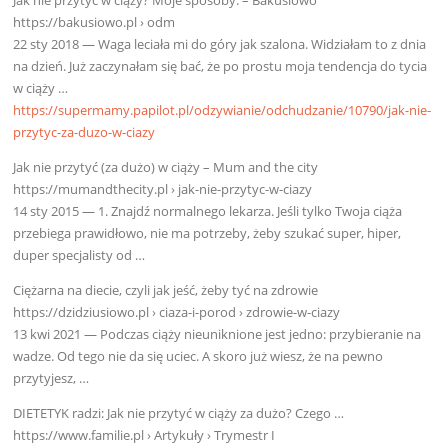
https://bakusiowo.pl › odm
22 sty 2018 — Waga leciała mi do góry jak szalona. Widziałam to z dnia
na dzień. Już zaczynałam się bać, że po prostu moja tendencja do tycia
w ciąży …
https://supermamy.papilot.pl/odzywianie/odchudzanie/10790/jak-nie-
przytyc-za-duzo-w-ciazy
Jak nie przytyć (za dużo) w ciąży – Mum and the city
https://mumandthecity.pl › jak-nie-przytyc-w-ciazy
14 sty 2015 — 1. Znajdź normalnego lekarza. Jeśli tylko Twoja ciąża
przebiega prawidłowo, nie ma potrzeby, żeby szukać super, hiper,
duper specjalisty od …
Ciężarna na diecie, czyli jak jeść, żeby tyć na zdrowie
https://dzidziusiowo.pl › ciaza-i-porod › zdrowie-w-ciazy
13 kwi 2021 — Podczas ciąży nieuniknione jest jedno: przybieranie na
wadze. Od tego nie da się uciec. A skoro już wiesz, że na pewno
przytyjesz, …
DIETETYK radzi: Jak nie przytyć w ciąży za dużo? Czego …
https://www.familie.pl › Artykuły › Trymestr I