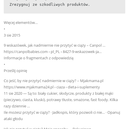
Zrezygnuj ze szkodliwych produktów.
Więcej elementów…
•
3 sie 2015
9 wskazówek, jak nadmiernie nie przytyć w ciąży – Canpol …
https://canpolbabies.com › pl_PL › 8427-9-wskazowek-ja…
Informacje o fragmentach z odpowiedzią
•
Prześlij opinię
Co jeść, by nie przytyć nadmiernie w ciąży? – Mjakmama.pl
https://www.mjakmama24.pl › ciaza › dieta-i-suplementy
11 sie 2020 — Są to: biały cukier, słodycze, produkty z białej mąki
(pieczywo, ciasta, kluski), potrawy tłuste, smażone, fast foody. Kilka
razy dziennie …
‎Ile możesz przytyć w ciąży? · ‎Jadłospis, który pozwoli ci nie… · ‎Opanuj
ataki głodu
Jak nie przytyć w ciąży? Moje sposoby. – Bakusiowo