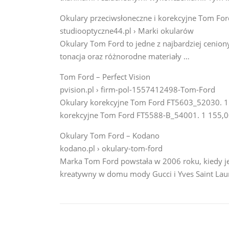
Okulary przeciwsłoneczne i korekcyjne Tom Fo
studiooptyczne44.pl › Marki okularów
Okulary Tom Ford to jedne z najbardziej cenion
tonacja oraz różnorodne materiały …
Tom Ford – Perfect Vision
pvision.pl › firm-pol-1557412498-Tom-Ford
Okulary korekcyjne Tom Ford FT5603_52030. 1 08
korekcyjne Tom Ford FT5588-B_54001. 1 155,0
Okulary Tom Ford – Kodano
kodano.pl › okulary-tom-ford
Marka Tom Ford powstała w 2006 roku, kiedy jej
kreatywny w domu mody Gucci i Yves Saint Lau