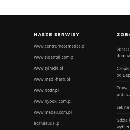
NASZE SERWISY
ZOB
www.centrumcosmetica.pl
Sprzęt
domow
www.sidental.com.pl
www.tylnicki.pl
Czopki
od Dep
www.medi-herb.pl
Trawa 
www.notir.pl
public
www.hypoxi.com.pl
Lek na
www.medax.com.pl
Gdzie 
licznikludzi.pl
wybier