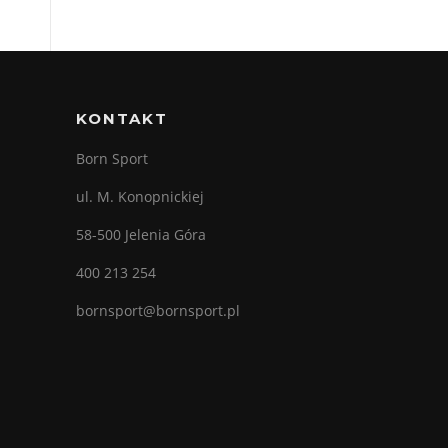
KONTAKT
Born Sport
ul. M. Konopnickiej
58-500 Jelenia Góra
400 213 254
bornsport@bornsport.pl