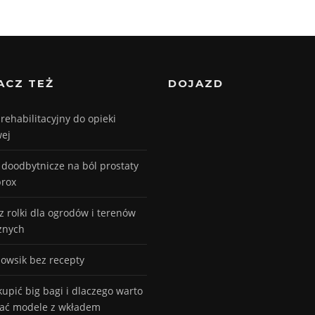
ACZ TEŻ
DOJAZD
 rehabilitacyjny do opieki
ej
 doodbytnicze na ból prostaty
rox
z rolki dla ogrodów i terenów
znych
 owsik bez recepty
kupić big bagi i dlaczego warto
ać modele z wkładem