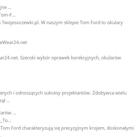
yjne …
-Tom-F…
 Twojesoczewki.pl. W naszym sklepie Tom Ford to okulary
yeWear24.net
ar24.net. Szeroki wybór oprawek korekcyjnych, okularów
wanych i odnoszących sukcesy projektantów. Zdobywca wielu
zął …
ularów …
e_To…
j Tom Ford charakteryzują się precyzyjnym krojem, doskonałymi
…