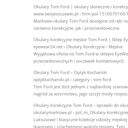
Okulary Tom Ford | okulary słoneczne i korekc
www.twojesoczewki.pl › firm-pol-1510070160
Markowe okulary Tom Ford dostępne od ręki na
zarówno korekcyjne, jak i przeciwsłoneczne.
Okulary korekcyjne męskie Tom Ford | Sklep E
eyewear24.net › Okulary Korekcyjne › Męskie
Wyjątkowa oferta na Tom Ford w sklepie EyeWe
przeciwsłonecznych i soczewek kontaktowych.
Okulary Tom Ford – Optyk Kochański
optykkochanski.pl › category › tom-ford
Tom Ford jest dziś jednym z najbardziej szano
nagród za wzornictwo, jego szczyt mody rozpoc
Okulary korekcyjne Tom Ford – oprawki do ok
okularymarkowe.pl › pol_m_Okulary-korekcyjn
Luksusowe i klasyczne kolekcje odzieży męskie
tkaninami i szlachetnymi wykończeniami. Tym 