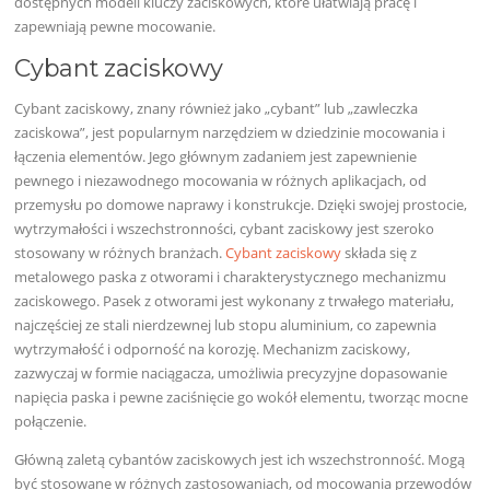
dostępnych modeli kluczy zaciskowych, które ułatwiają pracę i
zapewniają pewne mocowanie.
Cybant zaciskowy
Cybant zaciskowy, znany również jako „cybant” lub „zawleczka
zaciskowa”, jest popularnym narzędziem w dziedzinie mocowania i
łączenia elementów. Jego głównym zadaniem jest zapewnienie
pewnego i niezawodnego mocowania w różnych aplikacjach, od
przemysłu po domowe naprawy i konstrukcje. Dzięki swojej prostocie,
wytrzymałości i wszechstronności, cybant zaciskowy jest szeroko
stosowany w różnych branżach.
Cybant zaciskowy
składa się z
metalowego paska z otworami i charakterystycznego mechanizmu
zaciskowego. Pasek z otworami jest wykonany z trwałego materiału,
najczęściej ze stali nierdzewnej lub stopu aluminium, co zapewnia
wytrzymałość i odporność na korozję. Mechanizm zaciskowy,
zazwyczaj w formie naciągacza, umożliwia precyzyjne dopasowanie
napięcia paska i pewne zaciśnięcie go wokół elementu, tworząc mocne
połączenie.
Główną zaletą cybantów zaciskowych jest ich wszechstronność. Mogą
być stosowane w różnych zastosowaniach, od mocowania przewodów