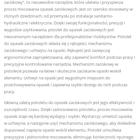
zaciskowy”, to niezawodne narzędzie, które ułatwia i przyspiesza
proces mocowania opasek zaciskowych. Jest on szeroko stosowany w
różnych dziedzinach, od przemysłu po instalacje sanitarno-
hydrauliczne i elektryczne. Dzięki swojej funkcjonalności, precyzji i
wygodzie użytkowania, pistolet do opasek zaciskowych jest
nieocenionym narzędziem dla profesjonalistów i hobbystów. Pistolet
do opasek zaciskowych składa się z rękojeści, mechanizmu
zaciskowego i uchwytu na opaski. Rękojeść jest zazwyczaj
ergonomicznie zaprojektowana, aby zapewnić komfort podczas pracy i
precyzyjne kontrolowanie narzędzia. Mechanizm zaciskowy w
pistolecie pozwala na łatwe i skuteczne zaciskanie opaski wokół
elementu. Uchwyt na opaski jest wygodnym miejscem do
przechowywania opasek i zapewnia szybki dostęp do nich podczas
pracy.
Główną zaletą pistoletu do opasek zaciskowych jest jego efektywność i
oszczędność czasu. Dzięki zastosowaniu pistoletu, proces mocowania
opasek staje się bardziej wydajny i szybki. Wystarczy umieścić opaskę
w uchwycie, a następnie użyć mechanizmu zaciskowego, aby dokładnie
dopasować napięcie opaski wokół elementu. Pistolet umożliwia
precyzyjne i jednorodne mocowanie, eliminując konieczność ręcznego