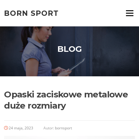
Przejdź
do
BORN SPORT
Menu
treści
BLOG
Opaski zaciskowe metalowe
duże rozmiary
24 maja, 2023
Autor:
bornsport