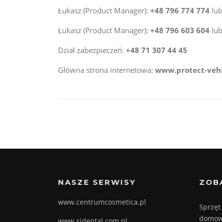
Łukasz (Product Manager):
+48 796 774 774
lu
Łukasz (Product Manager):
+48 796 603 604
lu
Dział zabezpieczeń:
+48 71 307 44 45
Główna strona internetowa:
www.protect-vehi
NASZE SERWISY
ZOB
www.centrumcosmetica.pl
Sprzęt
domow
www.sidental.com.pl