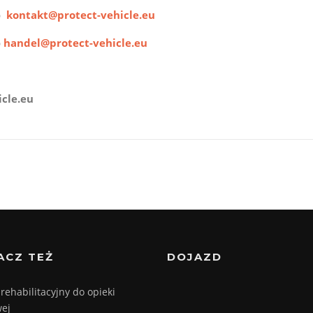
b
kontakt@protect-vehicle.eu
b
handel@protect-vehicle.eu
cle.eu
ACZ TEŻ
DOJAZD
 rehabilitacyjny do opieki
ej