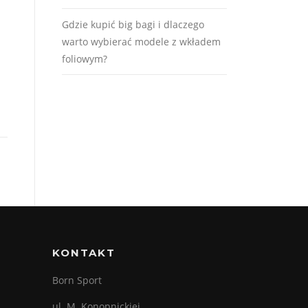
Gdzie kupić big bagi i dlaczego
warto wybierać modele z wkładem
foliowym?
KONTAKT
Born Sport
ul. M. Konopnickiej