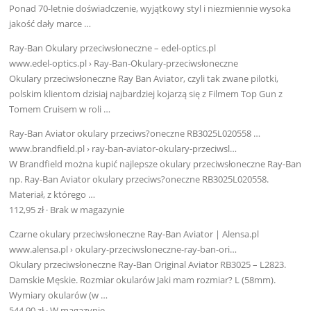
Ponad 70-letnie doświadczenie, wyjątkowy styl i niezmiennie wysoka
jakość dały marce …
Ray-Ban Okulary przeciwsłoneczne – edel-optics.pl
www.edel-optics.pl › Ray-Ban-Okulary-przeciwsłoneczne
Okulary przeciwsłoneczne Ray Ban Aviator, czyli tak zwane pilotki,
polskim klientom dzisiaj najbardziej kojarzą się z Filmem Top Gun z
Tomem Cruisem w roli …
Ray-Ban Aviator okulary przeciws?oneczne RB3025L020558 …
www.brandfield.pl › ray-ban-aviator-okulary-przeciwsl…
W Brandfield można kupić najlepsze okulary przeciwsłoneczne Ray-Ban
np. Ray-Ban Aviator okulary przeciws?oneczne RB3025L020558.
Materiał, z którego …
112,95 zł · ‎Brak w magazynie
Czarne okulary przeciwsłoneczne Ray-Ban Aviator | Alensa.pl
www.alensa.pl › okulary-przeciwsloneczne-ray-ban-ori…
Okulary przeciwsłoneczne Ray-Ban Original Aviator RB3025 – L2823.
Damskie Męskie. Rozmiar okularów Jaki mam rozmiar? L (58mm).
Wymiary okularów (w …
544,90 zł · ‎W magazynie