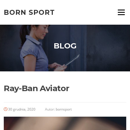
Przejdź
do
BORN SPORT
Menu
treści
BLOG
Ray-Ban Aviator
30 grudnia, 2020
Autor:
bornsport