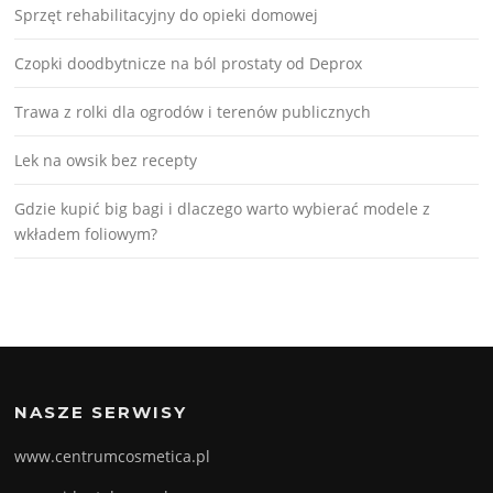
Sprzęt rehabilitacyjny do opieki domowej
Czopki doodbytnicze na ból prostaty od Deprox
Trawa z rolki dla ogrodów i terenów publicznych
Lek na owsik bez recepty
Gdzie kupić big bagi i dlaczego warto wybierać modele z
wkładem foliowym?
NASZE SERWISY
www.centrumcosmetica.pl