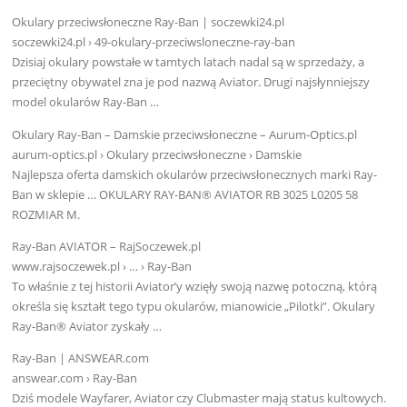
Okulary przeciwsłoneczne Ray-Ban | soczewki24.pl
soczewki24.pl › 49-okulary-przeciwsloneczne-ray-ban
Dzisiaj okulary powstałe w tamtych latach nadal są w sprzedaży, a
przeciętny obywatel zna je pod nazwą Aviator. Drugi najsłynniejszy
model okularów Ray-Ban …
Okulary Ray-Ban – Damskie przeciwsłoneczne – Aurum-Optics.pl
aurum-optics.pl › Okulary przeciwsłoneczne › Damskie
Najlepsza oferta damskich okularów przeciwsłonecznych marki Ray-
Ban w sklepie … OKULARY RAY-BAN® AVIATOR RB 3025 L0205 58
ROZMIAR M.
Ray-Ban AVIATOR – RajSoczewek.pl
www.rajsoczewek.pl › … › Ray-Ban
To właśnie z tej historii Aviator’y wzięły swoją nazwę potoczną, którą
określa się kształt tego typu okularów, mianowicie „Pilotki”. Okulary
Ray-Ban® Aviator zyskały …
Ray-Ban | ANSWEAR.com
answear.com › Ray-Ban
Dziś modele Wayfarer, Aviator czy Clubmaster mają status kultowych.